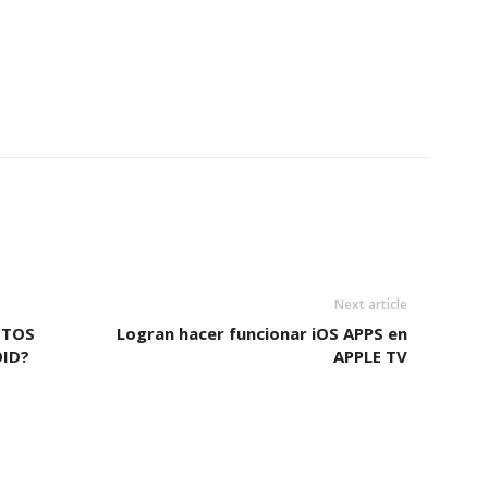
Next article
CTOS
Logran hacer funcionar iOS APPS en
OID?
APPLE TV