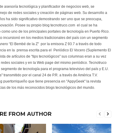
de asesoría tecnológica y planificador de negocios web, se
nejo de redes sociales y creación de páginas web. Su desarrollo a
ños ha sido significativo demostrando ser uno que se preocupa,
novación. Posee su propio blog tecnotruco.com el cual se ha
 como uno de los principales portales de tecnología en Puerto Rico.
to incursionó en los medios tradicionales del país con un segmento
nero “El Bembé de la Z" por la emisora Z 93.7 a través de todo
cia en la prensa escrita para el Periódico El Vocero (Suplemento El
ta de artículos de “tips tecnológicos" sus columnas eran a su vez
s redes sociales y en la Web page del mismo periódico. Tecnotruco
 segmento de tecnología para el programa televisivo del país y E.U.
" transmitido por el canal 24 de P.R. a través de América T.V.
og puertorriqueño que tiene presencia en "AppyGeek" la revista
ticias de los más reconocidos blogs tecnológicos del mundo.
RE FROM AUTHOR