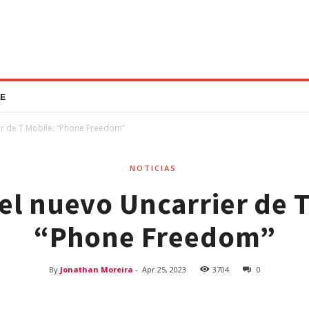
E
r de T Mobile: “Phone Freedom”
NOTICIAS
el nuevo Uncarrier de T
“Phone Freedom”
By
Jonathan Moreira
-
Apr 25, 2023
3704
0