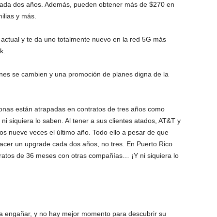
 cada dos años. Además, pueden obtener más de $270 en
ilias y más.
 actual y te da uno totalmente nuevo en la red 5G más
k.
enes se cambien y una promoción de planes digna de la
sonas están atrapadas en contratos de tres años como
i siquiera lo saben. Al tener a sus clientes atados, AT&T y
ios nueve veces el último año. Todo ello a pesar de que
hacer un upgrade cada dos años, no tres. En Puerto Rico
tratos de 36 meses con otras compañías… ¡Y ni siquiera lo
 a engañar, y no hay mejor momento para descubrir su