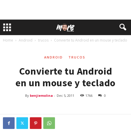
Home
Android
trucos
Convierte tu Android en un mouse y teclado
ANDROID
TRUCOS
Convierte tu Android
en un mouse y teclado
By
benjiemolina
-
Dec 5, 2011
1766
0