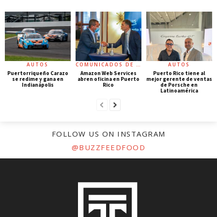
AUTOS
COMUNICADOS DE PRENSA
AUTOS
Puertorriqueño Carazo
Amazon Web Services
Puerto Rico tiene al
se redime y gana en
abren oficina en Puerto
mejor gerente de ventas
Indianápolis
Rico
de Porsche en
Latinoamérica
FOLLOW US ON INSTAGRAM
@BUZZFEEDFOOD