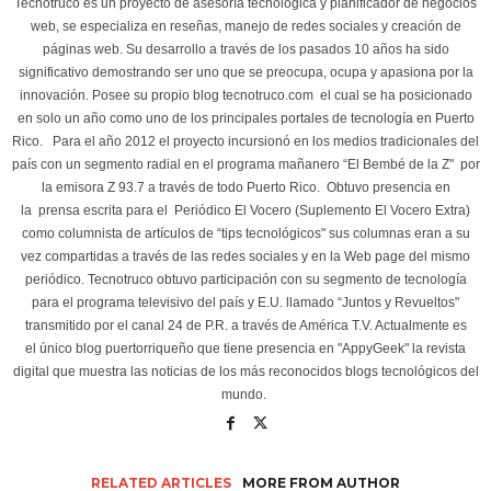
Tecnotruco es un proyecto de asesoría tecnológica y planificador de negocios
web, se especializa en reseñas, manejo de redes sociales y creación de
páginas web. Su desarrollo a través de los pasados 10 años ha sido
significativo demostrando ser uno que se preocupa, ocupa y apasiona por la
innovación. Posee su propio blog tecnotruco.com el cual se ha posicionado
en solo un año como uno de los principales portales de tecnología en Puerto
Rico. Para el año 2012 el proyecto incursionó en los medios tradicionales del
país con un segmento radial en el programa mañanero “El Bembé de la Z" por
la emisora Z 93.7 a través de todo Puerto Rico. Obtuvo presencia en
la prensa escrita para el Periódico El Vocero (Suplemento El Vocero Extra)
como columnista de artículos de “tips tecnológicos" sus columnas eran a su
vez compartidas a través de las redes sociales y en la Web page del mismo
periódico. Tecnotruco obtuvo participación con su segmento de tecnología
para el programa televisivo del país y E.U. llamado “Juntos y Revueltos"
transmitido por el canal 24 de P.R. a través de América T.V. Actualmente es
el único blog puertorriqueño que tiene presencia en "AppyGeek" la revista
digital que muestra las noticias de los más reconocidos blogs tecnológicos del
mundo.
RELATED ARTICLES
MORE FROM AUTHOR