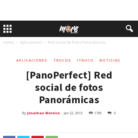
Home
Aplicaciones
Red social de fotos Panorámicas
APLICACIONES
TRUCOS
ITRUCO
NOTICIAS
[PanoPerfect] Red
social de fotos
Panorámicas
By
Jonathan Moreira
-
Jan 22, 2013
1769
0