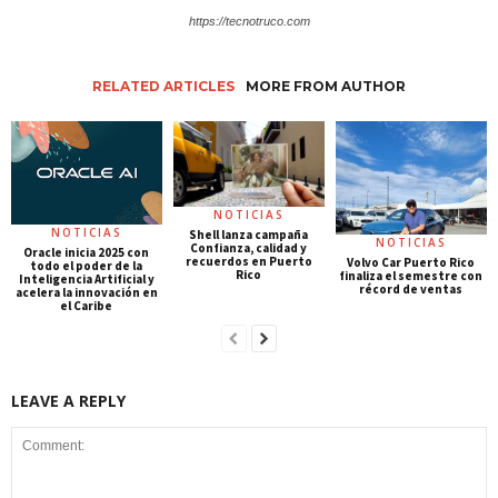
https://tecnotruco.com
RELATED ARTICLES
MORE FROM AUTHOR
NOTICIAS
NOTICIAS
Shell lanza campaña
NOTICIAS
Confianza, calidad y
Oracle inicia 2025 con
recuerdos en Puerto
Volvo Car Puerto Rico
todo el poder de la
Rico
finaliza el semestre con
Inteligencia Artificial y
récord de ventas
acelera la innovación en
el Caribe
LEAVE A REPLY