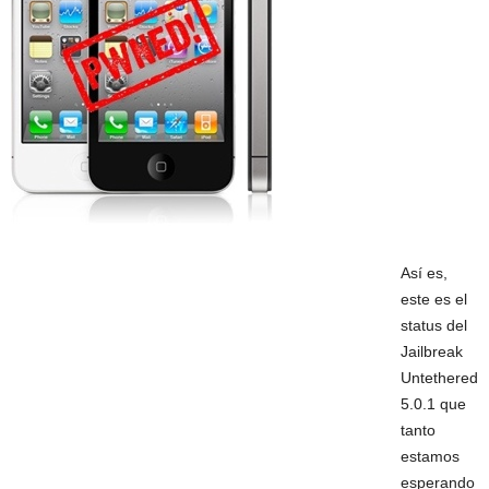
Así es,
este es el
status del
Jailbreak
Untethered
5.0.1 que
tanto
estamos
esperando