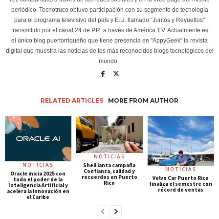
periódico. Tecnotruco obtuvo participación con su segmento de tecnología
para el programa televisivo del país y E.U. llamado “Juntos y Revueltos"
transmitido por el canal 24 de P.R. a través de América T.V. Actualmente es
el único blog puertorriqueño que tiene presencia en "AppyGeek" la revista
digital que muestra las noticias de los más reconocidos blogs tecnológicos del
mundo.
RELATED ARTICLES
MORE FROM AUTHOR
NOTICIAS
NOTICIAS
Shell lanza campaña
NOTICIAS
Confianza, calidad y
Oracle inicia 2025 con
recuerdos en Puerto
Volvo Car Puerto Rico
todo el poder de la
Rico
finaliza el semestre con
Inteligencia Artificial y
récord de ventas
acelera la innovación en
el Caribe