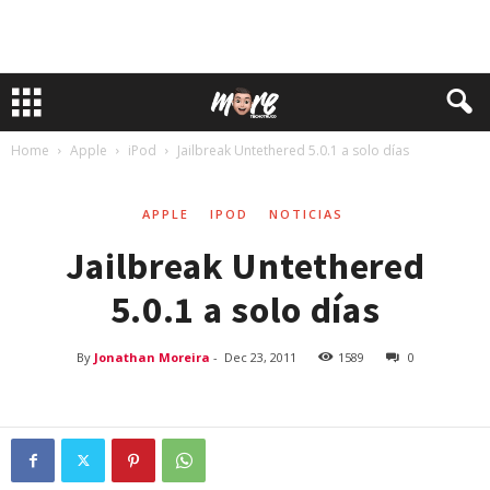
Home
Apple
iPod
Jailbreak Untethered 5.0.1 a solo días
APPLE
IPOD
NOTICIAS
Jailbreak Untethered
5.0.1 a solo días
By
Jonathan Moreira
-
Dec 23, 2011
1589
0