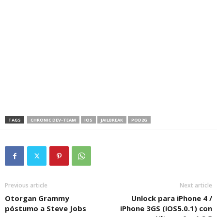
TAGS
CHRONIC DEV-TEAM
IOS
JAILBREAK
POD2G
Previous article
Next article
Otorgan Grammy
Unlock para iPhone 4 /
póstumo a Steve Jobs
iPhone 3GS (iOS5.0.1) con